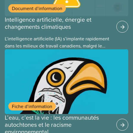
Document d’information
Intelligence artificielle, énergie et
changements climatiques
L’intelligence artificielle (IA) s’implante rapidement
dans les milieux de travail canadiens, malgré le
manque de lois et de règlements pour l’encadrer et
de tests menés en amont. Le présent document
d’information porte sur la consommation
énergétique de l’IA, ses conséquences
environnementales, le rôle du secteur privé dans
l’intensification de ces conséquences et les
mesures à adopter pour les prévenir.
Fiche d’information
L’eau, c’est la vie : les communautés
autochtones et le racisme
environnemental