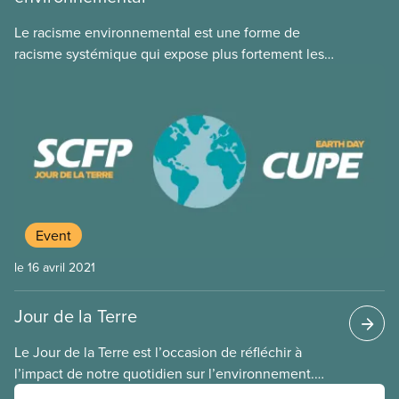
Le racisme environnemental est une forme de
racisme systémique qui expose plus fortement les
communautés autochtones, noires et racisées aux
dangers environnementaux que les communautés
à prédominance blanche. Il comprend les
politiques et pratiques industrielles et
environnementales qui créent des sites dangereux
pour l’environnement à proximité de communautés
noires, autochtones ou racisées.
Event
le 16 avril 2021
Jour de la Terre
Le Jour de la Terre est l’occasion de réfléchir à
l’impact de notre quotidien sur l’environnement.
Mais c’est aussi le moment de transformer des