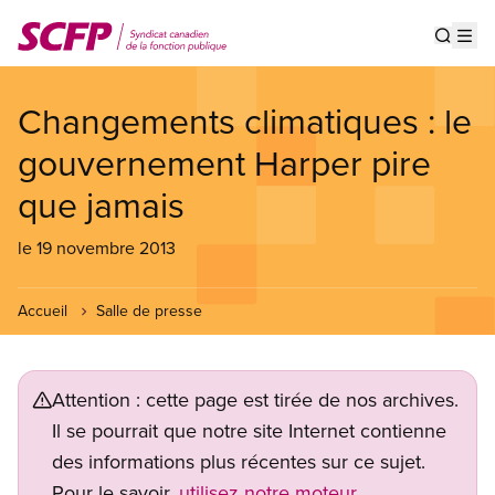
Aller
au
Show s
Op
contenu
principal
Changements climatiques : le
gouvernement Harper pire
que jamais
le 19 novembre 2013
Accueil
Salle de presse
Attention : cette page est tirée de nos archives.
Il se pourrait que notre site Internet contienne
des informations plus récentes sur ce sujet.
Pour le savoir,
utilisez notre moteur