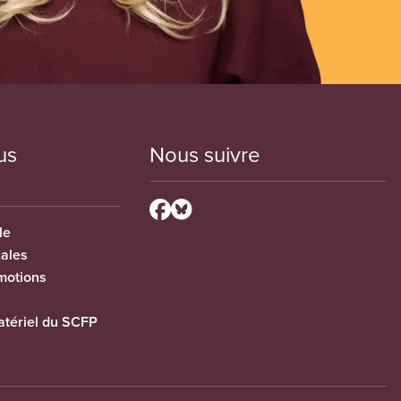
us
Nous suivre
le
cales
motions
tériel du SCFP