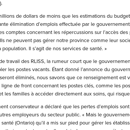
).
illions de dollars de moins que les estimations du budget 
nte élimination d’emplois effectuée par le gouvernement 
s comptes concernant les répercussions sur l’accès des 
« Ils ne peuvent pas gérer notre province comme leur sociét
population. Il s’agit de nos services de santé. »
ux de travail des RLISS, la rumeur court que le gouvernem
ler les postes vacants. Étant donné l’annonce du gouvern
seront éliminés, nous savons que ce renseignement est vra
 ligne de front concernant les postes clés, comme les po
 et les familles à accéder directement aux soins, qui risque
nt conservateur a déclaré que les pertes d’emplois sont c
autres employeurs du secteur public. « Mais le gouvernem
nté (Ontario) qu’il a mis sur pied pour gérer les établiss