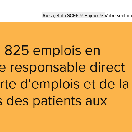
Main
Au sujet du SCFP
Enjeux
Votre section
navigation
e 825 emplois en
le responsable direct
rte d'emplois et de la
s des patients aux