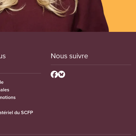
us
Nous suivre
le
cales
motions
tériel du SCFP