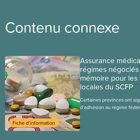
Contenu connexe
Assurance médica
régimes négociés 
mémoire pour les 
locales du SCFP
Certaines provinces ont si
d’adhésion au régime fédér
médicaments. Les sections
ces provinces s’interrogent
Fiche d’information
ce régime pourrait avoir su
sociaux actuels.