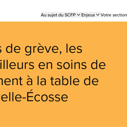
Main
Au sujet du SCFP
Enjeux
Votre section
navigation
 de grève, les
ailleurs en soins de
ent à la table de
elle-Écosse