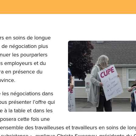
eurs en soins de longue
Image
e de négociation plus
inuer les pourparlers
es employeurs et du
ra en présence du
rovince.
 les négociations dans
ous présenter l’offre qui
 à la table et dans les
Open image in modal
osera cette fois une
’ensemble des travailleuses et travailleurs en soins de lo
 subsistance », explique Christa Sweeney, présidente du 