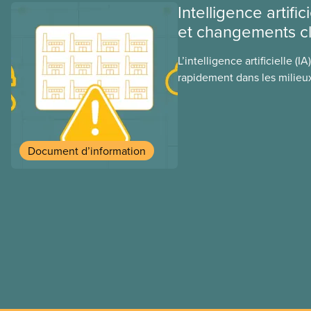
Intelligence artific
et changements c
L’intelligence artificielle (I
rapidement dans les milieux
malgré le manque de lois e
l’encadrer et de tests men
présent document d’informa
consommation énergétique d
Document d’information
conséquences environnemen
secteur privé dans l’intensi
conséquences et les mesur
les prévenir.