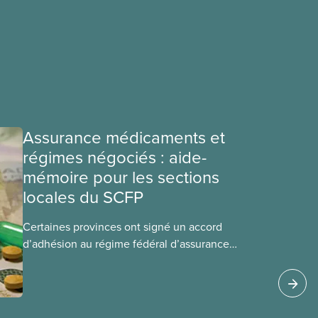
Assurance médicaments et
régimes négociés : aide-
mémoire pour les sections
locales du SCFP
Certaines provinces ont signé un accord
d’adhésion au régime fédéral d’assurance
médicaments. Les sections locales du SCFP dans
ces provinces s’interrogent sur l’incidence que
ce régime pourrait avoir sur leurs avantages
sociaux actuels.