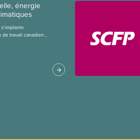
ielle, énergie
limatiques
A) s’implante
 de travail canadiens,
t de règlements pour
és en amont. Le
tion porte sur la
e l’IA, ses
tales, le rôle du
fication de ces
es à adopter pour