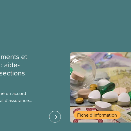
ments et
: aide-
sections
gné un accord
al d’assurance
 locales du SCFP dans
 sur l’incidence que
Fiche d’information
r leurs avantages