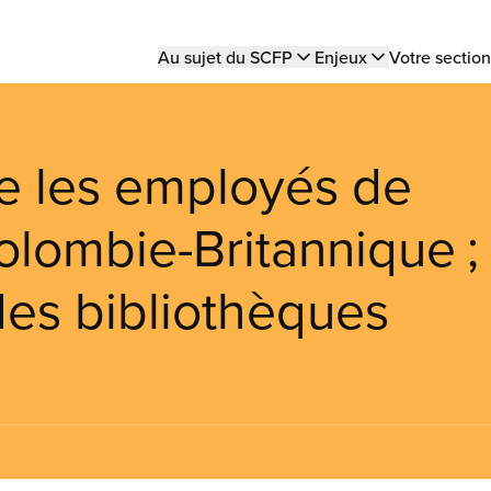
Main
Au sujet du SCFP
Enjeux
Votre section
navigation
e les employés de
olombie-Britannique ;
des bibliothèques