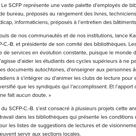
es. Le SCFP représente une vaste palette d’employés de bibl
 de bureau, préposés au rangement des livres, technicien
cap, informaticiens, préposés à l’entretien des bâtiments
pouls de nos communautés et de nos institutions, lance Kar
-C.-B. et présidente de son comité des bibliothèques. 
 de services en évolution constante, puisque le monde d
s’agisse d’aider les étudiants des cycles supérieurs à ne 
es documents autochtones, d’enseigner aux personnes âgé
adiens à s’intégrer ou d’animer les clubs de lecture pour 
versifié que les syndiqués qui l’accomplissent. Et l’apport d
 ne fait aucun doute. »
du SCFP-C.-B. s’est consacré à plusieurs projets cette ann
 travail dans les bibliothèques qui présente les conditions de
 jour les listes de suggestions de lectures et de visionnem
euvent servir aux sections locales.