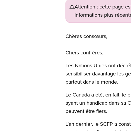
Attention : cette page es
informations plus récente
Open image in modal
Chères consœurs,
Chers confrères,
Les Nations Unies ont décré
sensibiliser davantage les g
partout dans le monde.
Le Canada a été, en fait, le p
ayant un handicap dans sa Ch
peuvent être fiers.
L’an dernier, le SCFP a cons