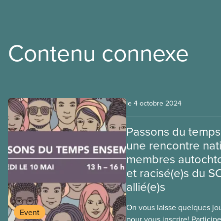
Contenu connexe
le 4 octobre 2024
Passons du temps
une rencontre nat
membres autochton
et racisé(e)s du S
allié(e)s
On vous laisse quelques jo
Event
pour vous inscrire! Particip