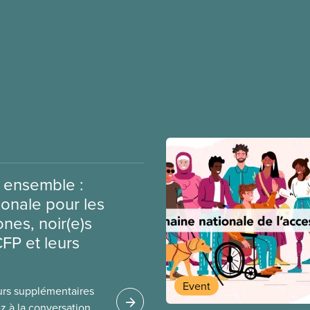
 ensemble :
ionale pour les
es, noir(e)s
CFP et leurs
Event
urs supplémentaires
ez à la conversation