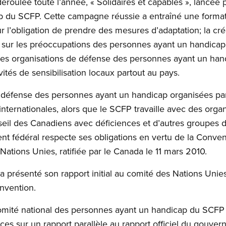
éroulée toute l’année, « Solidaires et capables », lancée 
p du SCFP. Cette campagne réussie a entraîné une forma
 l’obligation de prendre des mesures d’adaptation; la créa
s sur les préoccupations des personnes ayant un handicap;
es organisations de défense des personnes ayant un han
ités de sensibilisation locaux partout au pays.
de défense des personnes ayant un handicap organisées pa
 internationales, alors que le SCFP travaille avec des or
seil des Canadiens avec déficiences et d’autres groupes de
t fédéral respecte ses obligations en vertu de la Convent
tions Unies, ratifiée par le Canada le 11 mars 2010.
 présenté son rapport initial au comité des Nations Unies
onvention.
omité national des personnes ayant un handicap du SCFP t
es sur un rapport parallèle au rapport officiel du gouve