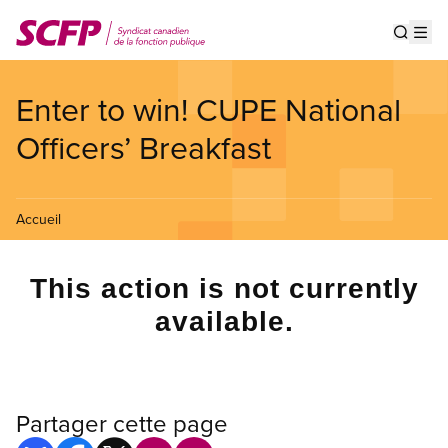
Aller
au
Show s
Op
contenu
principal
Enter to win! CUPE National
Officers’ Breakfast
Accueil
This action is not currently
available.
Partager cette page