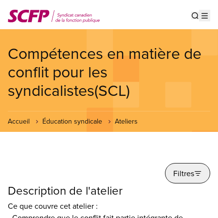
Aller
au
Show s
Op
contenu
principal
Compétences en matière de
conflit pour les
syndicalistes(SCL)
Accueil
Éducation syndicale
Ateliers
Filtres
Description de l'atelier
Ce que couvre cet atelier :
- Comprendre que le conflit fait partie intégrante de