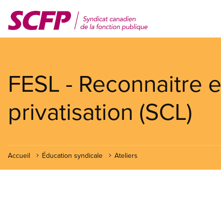
Aller
au
contenu
principal
FESL - Reconnaitre et
privatisation (SCL)
Accueil
Éducation syndicale
Ateliers