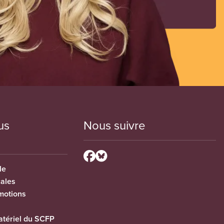
us
Nous suivre
le
cales
motions
tériel du SCFP