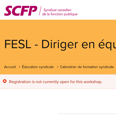
Aller
au
contenu
principal
FESL - Diriger en éq
Accueil
Éducation syndicale
Calendrier de formation syndicale
Message
Registration is not currently open for this workshop.
d'erreur