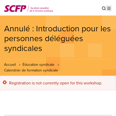
Aller
au
Show s
Op
contenu
principal
Annulé : Introduction pour les
personnes déléguées
syndicales
Accueil
Éducation syndicale
Calendrier de formation syndicale
Message
Registration is not currently open for this workshop.
d'erreur