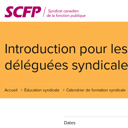
Aller
au
contenu
principal
Introduction pour le
déléguées syndical
Accueil
Éducation syndicale
Calendrier de formation syndicale
Dates