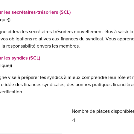
r les secrétaires-trésoriers (SCL)
ique))
gne aidera les secrétaires-trésoriers nouvellement-élus à saisir l
vos obligations relatives aux finances du syndicat. Vous apprendre
t la responsabilité envers les membres.
r les syndics (SCL)
fique))
gne vise à préparer les syndics à mieux comprendre leur rôle et re
ure idée des finances syndicales, des bonnes pratiques financières
érification.
Nombre de places disponible
-1