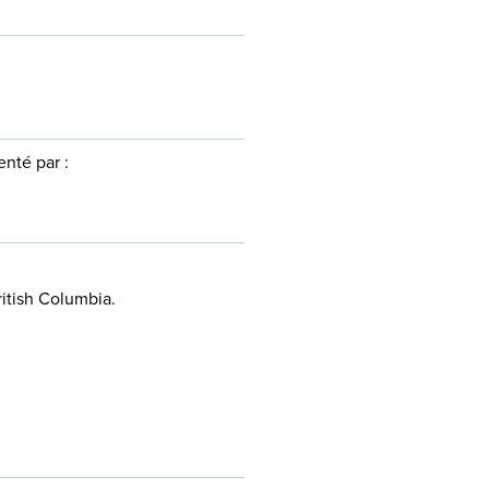
nté par :
itish Columbia.