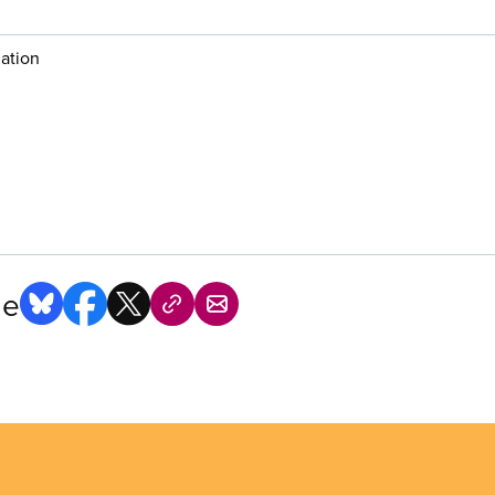
ation
ge