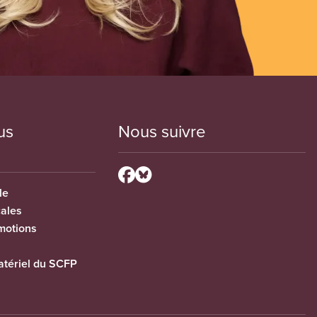
us
Nous suivre
le
cales
motions
tériel du SCFP