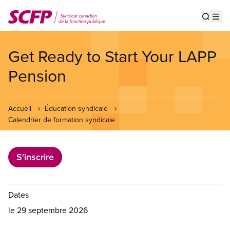
Aller
au
Show s
Op
contenu
principal
Get Ready to Start Your LAPP
Pension
Accueil
Éducation syndicale
Calendrier de formation syndicale
S'inscrire
Dates
le 29 septembre 2026