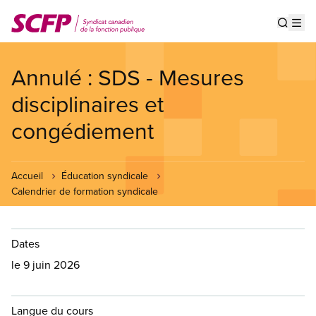
Aller
au
Show s
Op
contenu
principal
Annulé : SDS - Mesures
disciplinaires et
congédiement
Accueil
Éducation syndicale
Calendrier de formation syndicale
Dates
le 9 juin 2026
Langue du cours