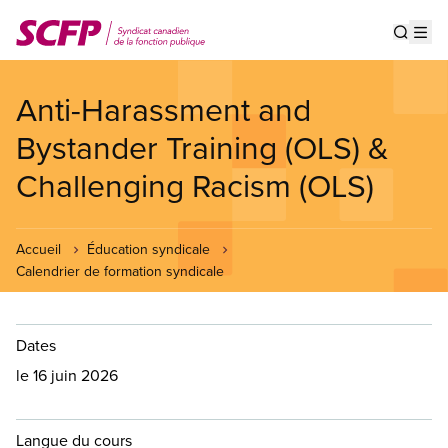
Aller
au
Show s
Op
contenu
principal
Anti-Harassment and
Bystander Training (OLS) &
Challenging Racism (OLS)
Accueil
Éducation syndicale
Calendrier de formation syndicale
Dates
le 16 juin 2026
Langue du cours