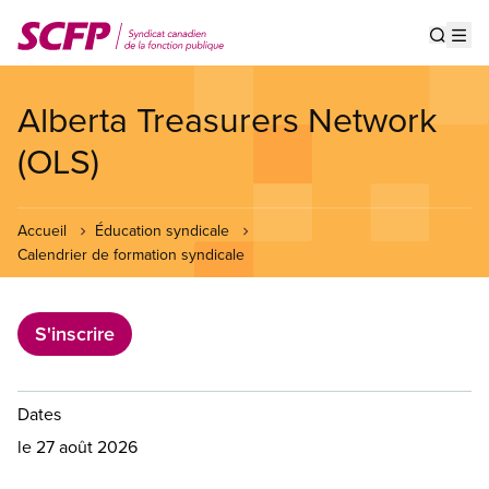
Aller
au
Show s
Op
contenu
principal
Alberta Treasurers Network
(OLS)
Accueil
Éducation syndicale
Calendrier de formation syndicale
S'inscrire
Dates
le 27 août 2026