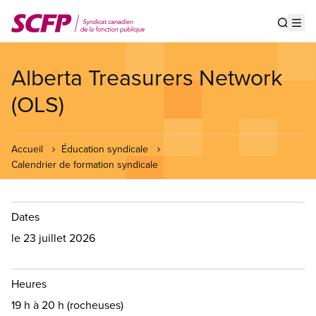
Aller
au
Show s
Op
contenu
principal
Alberta Treasurers Network
(OLS)
Accueil
Éducation syndicale
Calendrier de formation syndicale
Dates
le 23 juillet 2026
Heures
19 h à 20 h (rocheuses)