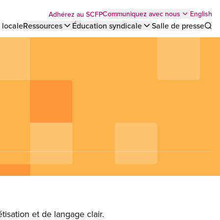
Top
English
Communiquez avec nous
Adhérez au SCFP
 locale
Ressources
Éducation syndicale
Salle de presse
Sho
bar
menu
isation et de langage clair.