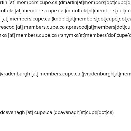
tin
[at]
members.cupe.ca
(dmartin[at]members[dot]cupe[do
ottola
[at]
members.cupe.ca
(mmottola[at]members[dot]cup
e
[at]
members.cupe.ca
(knoble[at]members[dot]cupe[dot]c
rescod
[at]
members.cupe.ca
(tprescod[at]members[dot]cu
mka
[at]
members.cupe.ca
(rshymka[at]members[dot]cupe[d
jvradenburgh
[at]
members.cupe.ca
(jvradenburgh[at]memb
dcavanagh
[at]
cupe.ca
(dcavanagh[at]cupe[dot]ca)