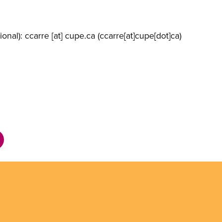
ional):
ccarre
[at]
cupe.ca
(ccarre[at]cupe[dot]ca)