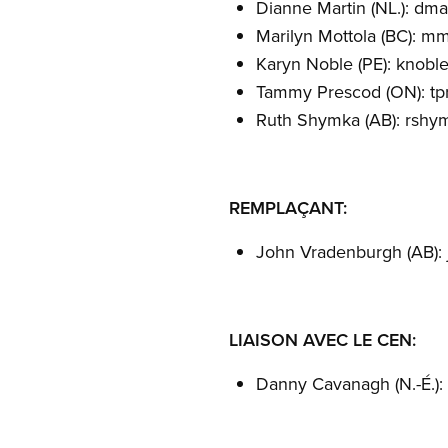
Dianne Martin (NL.):
dmar
Marilyn Mottola (BC):
mm
Karyn Noble (PE):
knobl
Tammy Prescod (ON):
tp
Ruth Shymka (AB):
rshy
REMPLA
Ç
ANT:
John Vradenburgh (AB):
LIAISON AVEC LE CEN:
Danny Cavanagh (N.-É.):