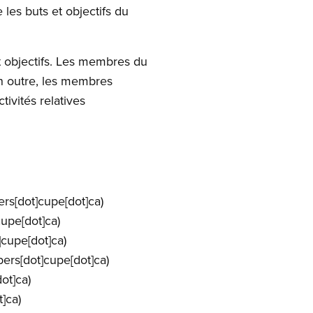
les buts et objectifs du
et objectifs. Les membres du
En outre, les membres
ivités relatives
s[dot]cupe[dot]ca)
upe[dot]ca)
cupe[dot]ca)
ers[dot]cupe[dot]ca)
ot]ca)
]ca)