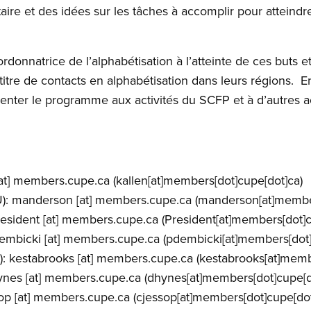
re et des idées sur les tâches à accomplir pour atteindre 
.
rdonnatrice de l’alphabétisation à l’atteinte de ces buts 
 titre de contacts en alphabétisation dans leurs régions. 
enter le programme aux activités du SCFP et à d’autres act
at]
members.cupe.ca
(kallen[at]members[dot]cupe[dot]ca)
):
manderson
[at]
members.cupe.ca
(manderson[at]member
esident
[at]
members.cupe.ca
(President[at]members[dot]c
embicki
[at]
members.cupe.ca
(pdembicki[at]members[dot]
):
kestabrooks
[at]
members.cupe.ca
(kestabrooks[at]memb
ynes
[at]
members.cupe.ca
(dhynes[at]members[dot]cupe[d
op
[at]
members.cupe.ca
(cjessop[at]members[dot]cupe[dot