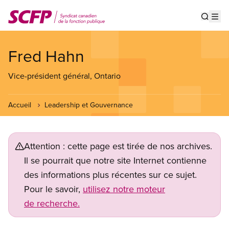
Aller
au
Show s
Op
contenu
principal
Fred Hahn
Vice-président général, Ontario
Accueil
Leadership et Gouvernance
Attention : cette page est tirée de nos archives.
Il se pourrait que notre site Internet contienne
des informations plus récentes sur ce sujet.
Pour le savoir,
utilisez notre moteur
de recherche.