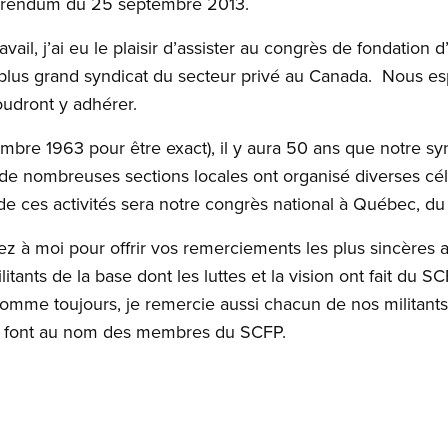
éférendum du 25 septembre 2013.
ail, j’ai eu le plaisir d’assister au congrès de fondation d’
e plus grand syndicat du secteur privé au Canada. Nous 
oudront y adhérer.
embre 1963 pour être exact), il y aura 50 ans que notre sy
 de nombreuses sections locales ont organisé diverses cél
de ces activités sera notre congrès national à Québec, d
ez à moi pour offrir vos remerciements les plus sincères
ants de la base dont les luttes et la vision ont fait du SC
Comme toujours, je remercie aussi chacun de nos militant
ls font au nom des membres du SCFP.