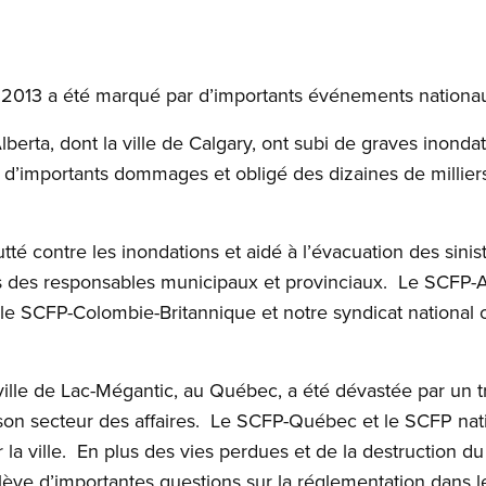
e 2013 a été marqué par d’importants événements nationau
Alberta, dont la ville de Calgary, ont subi de graves inond
é d’importants dommages et obligé des dizaines de millie
é contre les inondations et aidé à l’évacuation des sinist
tées des responsables municipaux et provinciaux. Le SCFP
, le SCFP-Colombie-Britannique et notre syndicat national 
e ville de Lac-Mégantic, au Québec, a été dévastée par un t
son secteur des affaires. Le SCFP-Québec et le SCFP nat
la ville. En plus des vies perdues et de la destruction du 
ève d’importantes questions sur la réglementation dans le 