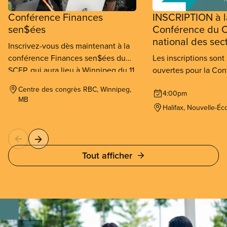
Conférence Finances
INSCRIPTION à l
sen$ées
Conférence du C
national des sec
Inscrivez-vous dès maintenant à la
conférence Finances sen$ées du
Les inscriptions son
SCFP, qui aura lieu à Winnipeg du 11
ouvertes pour la Co
au 13 septembre 2026.
Conseil national des
Centre des congrès RBC, Winnipeg,
4:00pm
SCFP qui se tiendra à
MB
au 26 novembre 202
Halifax, Nouvelle-Éc
Tout afficher