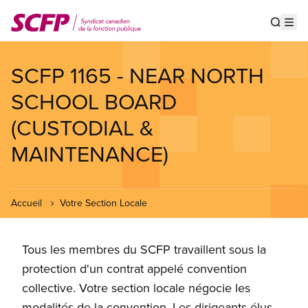
Aller
au
Show s
Op
contenu
principal
SCFP 1165 - NEAR NORTH
SCHOOL BOARD
(CUSTODIAL &
MAINTENANCE)
Accueil
Votre Section Locale
Tous les membres du SCFP travaillent sous la
protection d'un contrat appelé convention
collective. Votre section locale négocie les
modalités de la convention. Les dirigeants élus