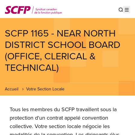
Aller
au
Show s
Op
contenu
principal
SCFP 1165 - NEAR NORTH
DISTRICT SCHOOL BOARD
(OFFICE, CLERICAL &
TECHNICAL)
Accueil
Votre Section Locale
Tous les membres du SCFP travaillent sous la
protection d'un contrat appelé convention
collective. Votre section locale négocie les
modalités de la convention. Les dirigeants élus