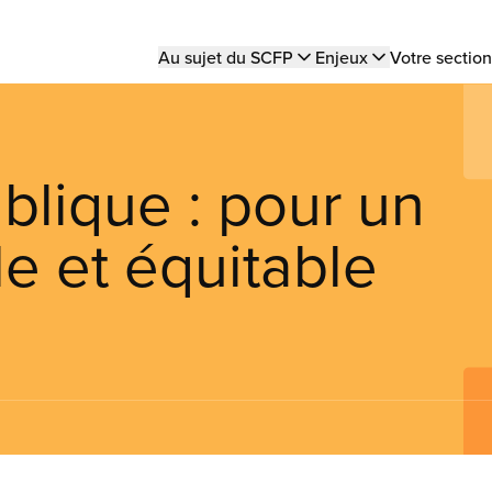
Main
Au sujet du SCFP
Enjeux
Votre section
navigation
ublique : pour un
le et équitable