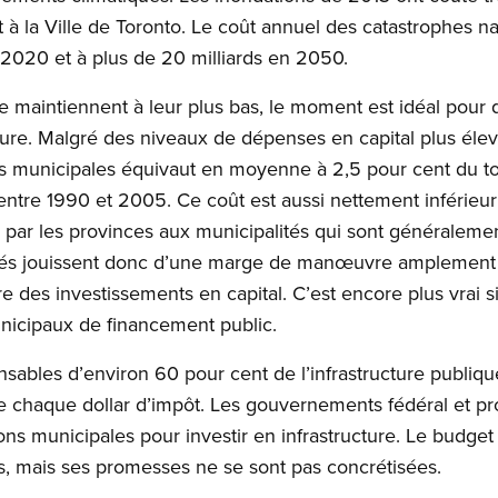
 à la Ville de Toronto. Le coût annuel des catastrophes na
ci 2020 et à plus de 20 milliards en 2050.
se maintiennent à leur plus bas, le moment est idéal pou
cture. Malgré des niveaux de dépenses en capital plus élev
ns municipales équivaut en moyenne à 2,5 pour cent du to
t entre 1990 et 2005. Ce coût est aussi nettement inférieur 
s par les provinces aux municipalités qui sont généralem
ités jouissent donc d’une marge de manœuvre amplement 
re des investissements en capital. C’est encore plus vrai s
nicipaux de financement public.
nsables d’environ 60 pour cent de l’infrastructure publiqu
e chaque dollar d’impôt. Les gouvernements fédéral et pr
ons municipales pour investir en infrastructure. Le budget 
s, mais ses promesses ne se sont pas concrétisées.