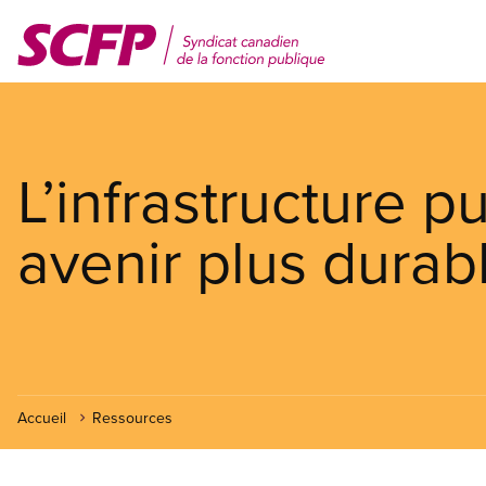
Aller
au
contenu
principal
L’infrastructure p
avenir plus durab
Accueil
Ressources