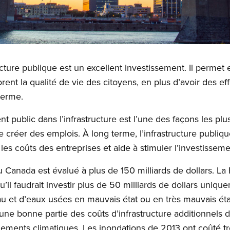
cture publique est un excellent investissement. Il permet en
rent la qualité de vie des citoyens, en plus d’avoir des e
terme.
nt public dans l’infrastructure est l’une des façons les plu
créer des emplois. À long terme, l’infrastructure publique
t les coûts des entreprises et aide à stimuler l’investisseme
 du Canada est évalué à plus de 150 milliards de dollars. 
’il faudrait investir plus de 50 milliards de dollars uniqu
eau et d’eaux usées en mauvais état ou en très mauvais éta
ne bonne partie des coûts d’infrastructure additionnels 
ements climatiques. Les inondations de 2013 ont coûté troi