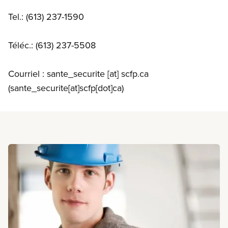
Tel.: (613) 237-1590
Téléc.: (613) 237-5508
Courriel :
sante_securite
[at]
scfp.ca
(sante_securite[at]scfp[dot]ca)
En savoir plus