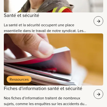
Santé et sécurité
La santé et la sécurité occupent une place
essentielle dans le travail de notre syndicat. Les
membres du SCFP font face à de multiples dangers
dans leurs milieux de travail. Nous fournissons des
outils, des ressources et donnons des formations
pour aider nos membres à rester en bonne santé et
en sécurité, en plus d’encourager l’activisme. Nous
produisons aussi des recherches sur des problèmes
émergents en matière de santé et de sécurité.
Ressources
Fiches d'information santé et sécurité
Nos fiches d’information traitent de nombreux
sujets, comme les enquêtes sur les accidents du