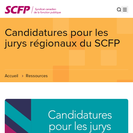
Aller
au
Show s
Op
contenu
principal
Candidatures pour les
jurys régionaux du SCFP
Accueil
Ressources
Image