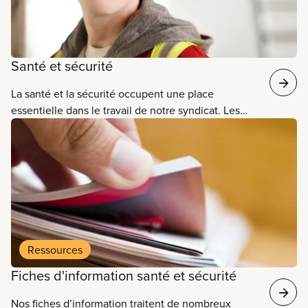
Santé et sécurité
La santé et la sécurité occupent une place
essentielle dans le travail de notre syndicat. Les
membres du SCFP font face à de multiples dangers
dans leurs milieux de travail. Nous fournissons des
outils, des ressources et donnons des formations
pour aider nos membres à rester en bonne santé et
en sécurité, en plus d’encourager l’activisme. Nous
produisons aussi des recherches sur des problèmes
émergents en matière de santé et de sécurité.
Ressources
Fiches d'information santé et sécurité
Nos fiches d’information traitent de nombreux