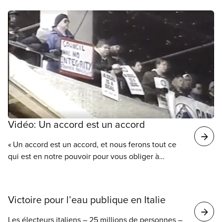
de police.
Vidéo: Un accord est un accord
« Un accord est un accord, et nous ferons tout ce
qui est en notre pouvoir pour vous obliger à
respecter cet accord. » C’est la promesse faite par
le futur président national du SCFP, Paul Moist, au
conseil municipal de Winnipeg en 1996, lorsque le
Victoire pour l’eau publique en Italie
conseil a annoncé son intention d’ouvrir la
convention collective du SCFP 500 afin de réduire
Les électeurs italiens – 25 millions de personnes –