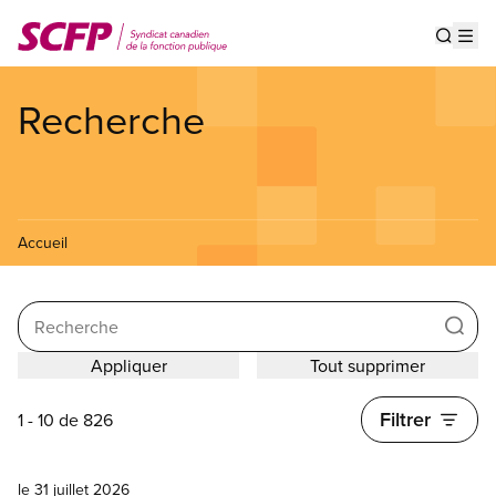
Aller
au
Show s
Op
contenu
principal
Recherche
Accueil
Search
Filtrer
1 - 10 de 826
Nouvelles
le 31 juillet 2026