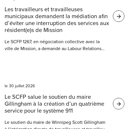
Résultats
Les travailleurs et travailleuses
de
municipaux demandent la médiation afin
votre
d’éviter une interruption des services aux
résident(e)s de Mission
recherche
Le SCFP 1267, en négociation collective avec la
ville de Mission, a demandé au Labour Relations
Board de la Colombie-Britannique l’intervention
d’un médiateur ou d’une médiatrice.
Nouvelles
le 30 juillet 2026
Le SCFP salue le soutien du maire
Gillingham à la création d’un quatrième
service pour le système 911
Le soutien du maire de Winnipeg Scott Gillingham