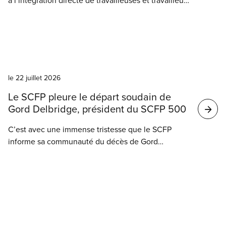
à l’intégration directe de travailleuses et travailleurs
sociaux au système d’urgence 911 est une étape
cruciale pour faire face à la crise grandissante en
santé mentale, affirme le SCFP 500, qui représente
les employé(e)s municipaux de Winnipeg.
Nouvelles
le 22 juillet 2026
Le SCFP pleure le départ soudain de
Gord Delbridge, président du SCFP 500
C’est avec une immense tristesse que le SCFP
informe sa communauté du décès de Gord
Delbridge, président du SCFP 500. Il s’est éteint
lundi soir, entouré de ses proches.
Nouvelles