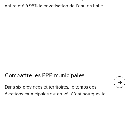
les salaires des employés municipaux. Regardez la
ont rejeté à 96% la privatisation de l’eau en Italie
vidéo du SCFP « Un accord est un accord » pour
lors d’un référendum national tenu les 12 et 13 juin.
découvrir comment les membres ont forcé la ville à
faire marche arrière.
Combattre les PPP municipales
Dans six provinces et territoires, le temps des
élections municipales est arrivé. C’est pourquoi les
membres du SCFP s’activent afin de faire élire des
sympathisants du secteur public dans les
administrations municipales et les conseils
scolaires.