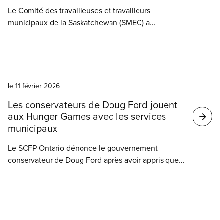
Le Comité des travailleuses et travailleurs
municipaux de la Saskatchewan (SMEC) a
commandité les inscriptions au congrès de la
SUMA 2026, en plus d’y tenir un kiosque fort
animé. L’événement a eu lieu du 12 au 15 avril, à
Nouvelles
Regina.
le 11 février 2026
Les conservateurs de Doug Ford jouent
aux Hunger Games avec les services
municipaux
Le SCFP-Ontario dénonce le gouvernement
conservateur de Doug Ford après avoir appris que
le ministre des Affaires municipales et du
Logement a envoyé, à plus de 200 maires
influent(e)s, une lettre leur demandant de ne pas
user de leurs pouvoirs législatifs pour réduire ou
contester les prévisions budgétaires des services