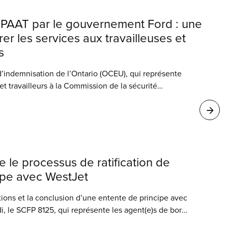
SPAAT par le gouvernement Ford : une
er les services aux travailleuses et
s
’indemnisation de l’Ontario (OCEU), qui représente
et travailleurs à la Commission de la sécurité
urance contre les accidents du travail (CSPAAT),
 chercher, dans le cadre de l’examen de la
, à trouver des manières d’améliorer les services
 travailleurs ontariens blessés, plutôt que de chercher
tes essentiels au système.
 le processus de ratification de
cipe avec WestJet
ions et la conclusion d’une entente de principe avec
, le SCFP 8125, qui représente les agent(e)s de bord
ocessus de ratification auprès de ses membres.