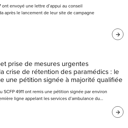
ont envoyé une lettre d’appui au conseil
da après le lancement de leur site de campagne
 et prise de mesures urgentes
 crise de rétention des paramédics : le
 une pétition signée à majorité qualifiée
u SCFP 4911 ont remis une pétition signée par environ
mière ligne appelant les services d’ambulance du
terborough à négocier une entente équitable pour
 la pénurie de personnel, à l’épuisement
 de rétention des travailleuses et travailleurs.