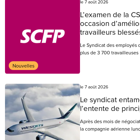
le 7 août 2026
L’examen de la C
occasion d’amélior
travailleurs blessé
Le Syndicat des employés d
plus de 3 700 travailleuses 
professionnelle et de l’ass
Nouvelles
suggère au gouvernement de
Commission qui est envisagé
offerts aux travailleuses et
le 7 août 2026
comment supprimer des pos
Le syndicat entame
l’entente de prin
Après des mois de négociat
la compagnie aérienne lundi
de WestJet, a amorcé le pr