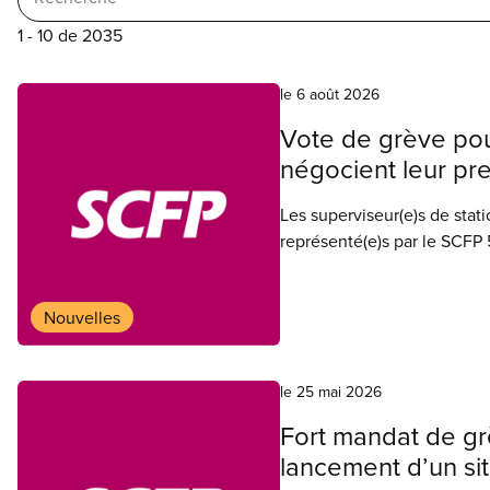
1 - 10 de 2035
Résultats
le 6 août 2026
Vote de grève pour
de
négocient leur pr
votre
Les superviseur(e)s de stat
représenté(e)s par le SCFP
semaine dernière, alors qu
recherche
collective sont au point mor
Nouvelles
le 25 mai 2026
Fort mandat de g
lancement d’un si