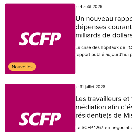
urgences à l’hôpital Centen
le 4 août 2026
Un nouveau rappor
dépenses courante
milliards de dolla
La crise des hôpitaux de l’O
rapport publié aujourd’hui 
SCFP (CSHO-SCFP).
Nouvelles
le 31 juillet 2026
Les travailleurs e
médiation afin d’é
résident(e)s de Mi
Le SCFP 1267, en négociatio