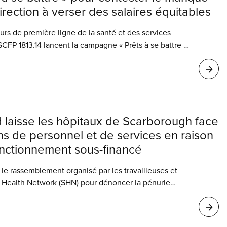
irection à verser des salaires équitables
leurs de première ligne de la santé et des services
SCFP 1813.14 lancent la campagne « Prêts à se battre »
onclure une convention collective équitable sans devoir
sentiels fournis dans la région de Simcoe-Muskoka.
 laisse les hôpitaux de Scarborough face
s de personnel et de services en raison
nctionnement sous-financé
le rassemblement organisé par les travailleuses et
h Health Network (SHN) pour dénoncer la pénurie
a montée de violence dans le milieu de travail
la Santé de l’Ontario, Sylvia Jones, a annoncé mardi
rocédera à la construction d’un nouveau service des