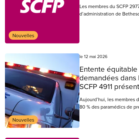
Les membres du SCFP 2977 
d’administration de Bethes
Nouvelles
le 12 mai 2026
Entente équitable
demandées dans la
SCFP 4911 présente
Aujourd’hui, les membres d
80 % des paramédics de pre
comté et de la Ville de Pe
Nouvelles
remédier à l’aggravation de
professionnel et au problème