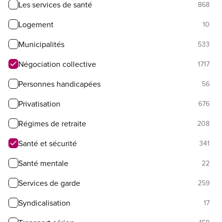
Les services de santé
868
Logement
10
Municipalités
533
Négociation collective
1717
Personnes handicapées
56
Privatisation
676
Régimes de retraite
208
Santé et sécurité
341
Santé mentale
22
Services de garde
259
Syndicalisation
17