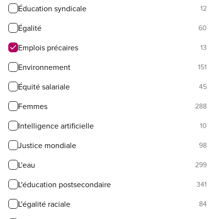
Éducation syndicale
12
Égalité
60
Emplois précaires
13
Environnement
151
Équité salariale
45
Femmes
288
Intelligence artificielle
10
Justice mondiale
98
L'eau
299
L'éducation postsecondaire
341
L'égalité raciale
84