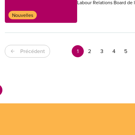
Labour Relations Board de 
ou d’une médiatrice.
Nouvelles
Pagination
Précédent
1
2
3
4
5
Page
Page
Page
Page
Pag
actuelle