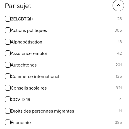
Filter
Par sujet
options
2ELGBTQI+
28
Actions politiques
305
Alphabétisation
18
Assurance-emploi
42
Autochtones
201
Commerce international
125
Conseils scolaires
321
COVID-19
4
Droits des personnes migrantes
11
Économie
385