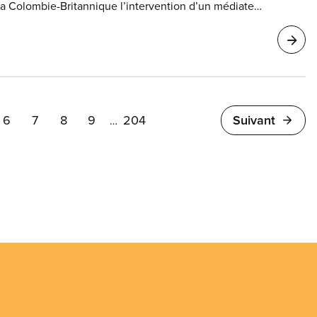
la Colombie-Britannique l’intervention d’un médiateur
6
7
8
9
204
Suivant
…
e
Page
Page
Page
Page
Last
page