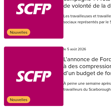
de volonté de la d
Les travailleuses et travail
sociaux représentés par le 
dans l’espoir d’arriver à c
Nouvelles
interrompre les services es
le 5 août 2026
L’annonce de Ford
à des compression
d’un budget de fo
À peine une semaine après 
travailleurs du Scarboroug
chronique de personnel et l
Nouvelles
hospitalier, la ministre de 
que le gouvernement Ford p