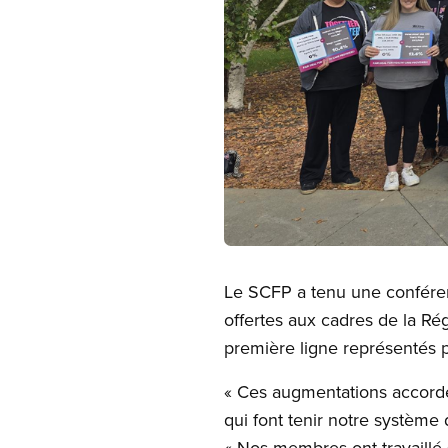
Open image in modal
Le SCFP a tenu une conféren
offertes aux cadres de la Rég
première ligne représentés 
« Ces augmentations accordée
qui font tenir notre système
« Nos membres ont travaillé 