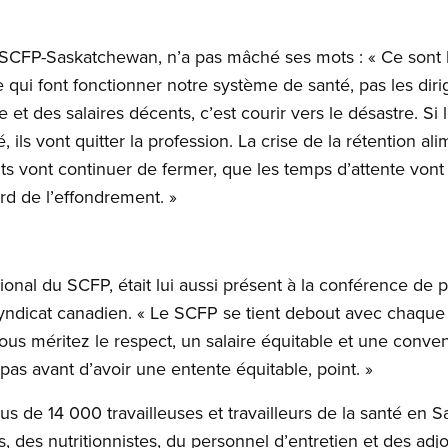
SCFP-Saskatchewan, n’a pas mâché ses mots : « Ce sont le
e qui font fonctionner notre système de santé, pas les diri
 et des salaires décents, c’est courir vers le désastre. Si 
, ils vont quitter la profession. La crise de la rétention a
ts vont continuer de fermer, que les temps d’attente vont 
rd de l’effondrement. »
nal du SCFP, était lui aussi présent à la conférence de pr
yndicat canadien. « Le SCFP se tient debout avec chaque tr
us méritez le respect, un salaire équitable et une convent
pas avant d’avoir une entente équitable, point. »
 de 14 000 travailleuses et travailleurs de la santé en 
s, des nutritionnistes, du personnel d’entretien et des adjo