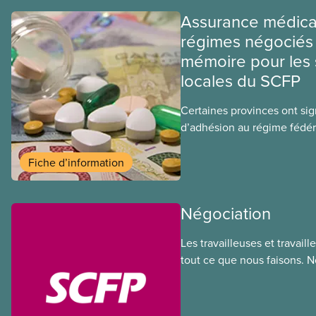
Assurance médica
régimes négociés 
mémoire pour les 
locales du SCFP
Certaines provinces ont si
d’adhésion au régime fédér
médicaments. Les sections
ces provinces s’interrogent
Fiche d’information
ce régime pourrait avoir su
sociaux actuels.
Négociation
Les travailleuses et travail
tout ce que nous faisons. 
de nos membres à la table 
déployons les efforts néces
des ententes équitables. No