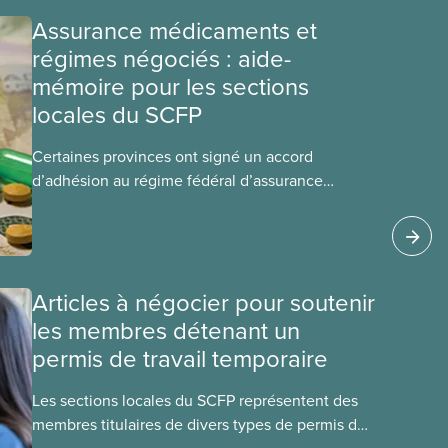
Assurance médicaments et
régimes négociés : aide-
mémoire pour les sections
locales du SCFP
Certaines provinces ont signé un accord
d’adhésion au régime fédéral d’assurance
médicaments. Les sections locales du SCFP dans
ces provinces s’interrogent sur l’incidence que
ce régime pourrait avoir sur leurs avantages
sociaux actuels.
Articles à négocier pour soutenir
les membres détenant un
permis de travail temporaire
Les sections locales du SCFP représentent des
membres titulaires de divers types de permis de