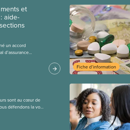
ments et
: aide-
sections
gné un accord
al d’assurance
 locales du SCFP dans
 sur l’incidence que
Fiche d’information
r leurs avantages
leurs sont au cœur de
Nous défendons la voix
de négociation et
saires pour obtenir
tre objectif : de