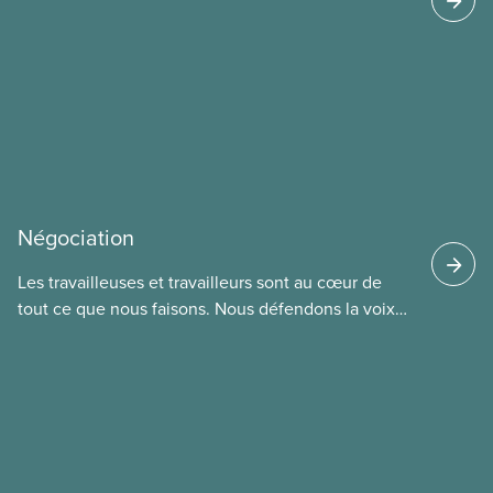
travailleuses et travailleurs qui nettoient ou
utilisent des endroits fréquentés par les rongeurs
sont donc à risque d’exposition. La contamination
se fait généralement par inhalation de poussières
ou d’aérosols contaminés.
Négociation
Les travailleuses et travailleurs sont au cœur de
tout ce que nous faisons. Nous défendons la voix
de nos membres à la table de négociation et
déployons les efforts nécessaires pour obtenir des
ententes équitables. Notre objectif : de meilleurs
salaires, des conditions de travail plus sécuritaires
et du respect pour nos membres partout au pays et
dans tous les secteurs.