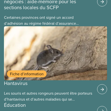
négociés : aide-mémoire pour les
sections locales du SCFP
Certaines provinces ont signé un accord
d’adhésion au régime fédéral d’assurance
médicaments. Les sections locales du SCFP dans
ces provinces s’interrogent sur l’incidence que ce
régime pourrait avoir sur leurs avantages
sociaux actuels.
Fiche d’information
Hantavirus
Les souris et autres rongeurs peuvent être porteurs
d’hantavirus et d’autres maladies qui se
Éducation
transmettent par l’intermédiaire de leurs excrétions
(urine, déjections, salive) ou par morsure. Les