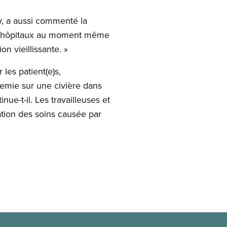
y, a aussi commenté la
les hôpitaux au moment même
n vieillissante. »
es patient(e)s,
emie sur une civière dans
ue-t-il. Les travailleuses et
dation des soins causée par