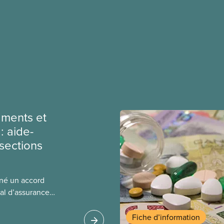
ments et
: aide-
sections
gné un accord
al d’assurance
 locales du SCFP dans
 sur l’incidence que
Fiche d’information