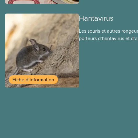
ce régime pourrait avoir su
sociaux actuels.
Hantavirus
Les souris et autres rongeu
porteurs d’hantavirus et d’
transmettent par l’intermédi
excrétions (urine, déjections
morsure. Les travailleuses et
nettoient ou utilisent des e
les rongeurs sont donc à ri
Fiche d’information
contamination se fait géné
inhalation de poussières ou
d’aérosols contaminés.