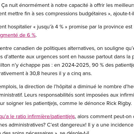
. Ça nuit énormément à notre capacité à offrir les meilleur
 mettre fin à ses compressions budgétaires », ajoute-t-il
t hospitalier « jusqu’à 4 % » promise par la province est 
ugmenté de 6 %
.
ntre canadien de politiques alternatives, on souligne qu
mps d’attente aux urgences sont en hausse partout dans la 
ilton n’y échappe pas : en 2024-2025, 90 % des patient(e
rativement à 30,8 heures il y a cinq ans.
mplois, la direction de l’hôpital a diminué le nombre d’heu
nistratif. Leurs responsabilités sont imposées aux infirmiè
r soigner les patient(e)s, comme le dénonce Rick Rigby.
u’a le ratio infirmière/patient(e)s
, alors comment peut-on
hes administratives? C’est dangereux! Il y a une incidence 
e des soins nécessaires », se désole-t-il.