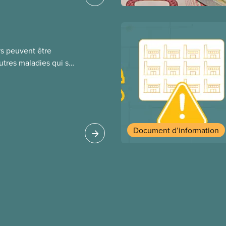
r leurs avantages
rs peuvent être
autres maladies qui se
aire de leurs
, salive) ou par
 travailleurs qui
ndroits fréquentés par
sque d’exposition. La
Document d’information
ralement par