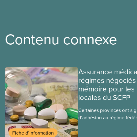
Contenu connexe
Assurance médica
régimes négociés 
mémoire pour les 
locales du SCFP
Certaines provinces ont si
d’adhésion au régime fédér
médicaments. Les sections
ces provinces s’interrogent
Fiche d’information