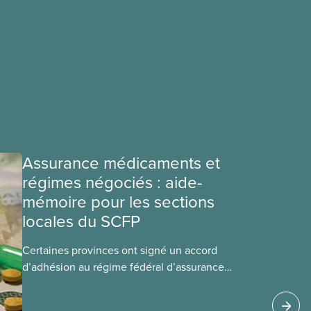
Assurance médicaments et
régimes négociés : aide-
mémoire pour les sections
locales du SCFP
Certaines provinces ont signé un accord
d’adhésion au régime fédéral d’assurance
médicaments. Les sections locales du SCFP dans
ces provinces s’interrogent sur l’incidence que