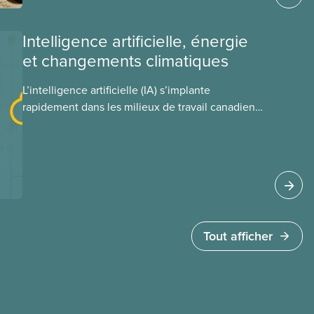
ce régime pourrait avoir sur leurs avantages
sociaux actuels.
Intelligence artificielle, énergie
et changements climatiques
L’intelligence artificielle (IA) s’implante
rapidement dans les milieux de travail canadiens,
malgré le manque de lois et de règlements pour
l’encadrer et de tests menés en amont. Le
présent document d’information porte sur la
consommation énergétique de l’IA, ses
conséquences environnementales, le rôle du
secteur privé dans l’intensification de ces
conséquences et les mesures à adopter pour
Tout afficher
les prévenir.