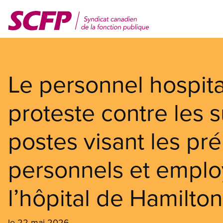
Aller
au
contenu
principal
Le personnel hospit
proteste contre les 
postes visant les pr
personnels et emplo
l’hôpital de Hamilton
le 22 mai 2026