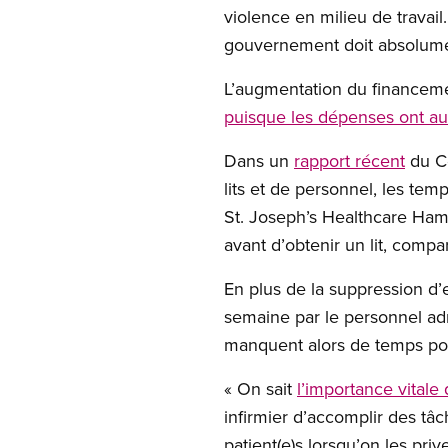
violence en milieu de travail
gouvernement doit absolument
L’augmentation du financemen
puisque les dépenses ont a
Dans un
rapport récent
du Ce
lits et de personnel, les te
St. Joseph’s Healthcare Ham
avant d’obtenir un lit, compa
En plus de la suppression d’e
semaine par le personnel admi
manquent alors de temps pou
« On sait
l’importance vitale q
infirmier d’accomplir des tâc
patient(e)s lorsqu’on les priv