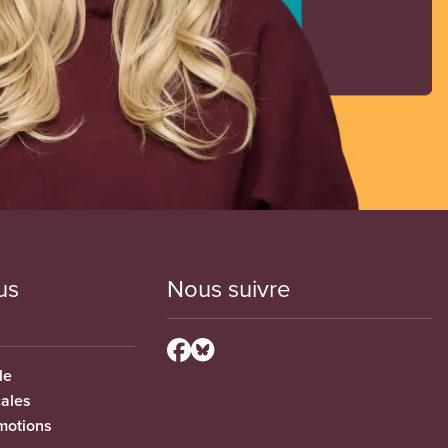
us
Nous suivre
le
cales
motions