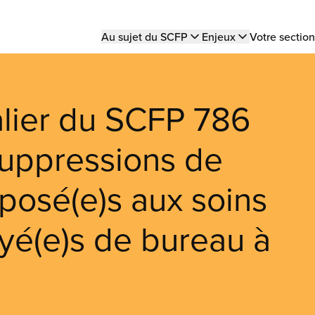
Main
Au sujet du SCFP
Enjeux
Votre section
navigation
alier du SCFP 786
suppressions de
éposé(e)s aux soins
yé(e)s de bureau à