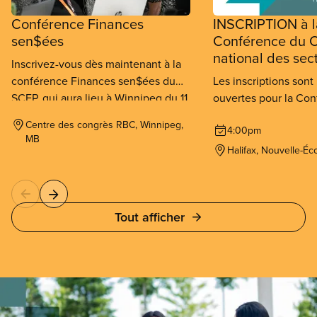
Conférence Finances
INSCRIPTION à l
sen$ées
Conférence du C
national des sec
Inscrivez-vous dès maintenant à la
conférence Finances sen$ées du
Les inscriptions son
SCFP, qui aura lieu à Winnipeg du 11
ouvertes pour la Co
au 13 septembre 2026.
Conseil national des
Centre des congrès RBC, Winnipeg,
4:00pm
SCFP qui se tiendra à
MB
au 26 novembre 202
Halifax, Nouvelle-Éc
Tout afficher