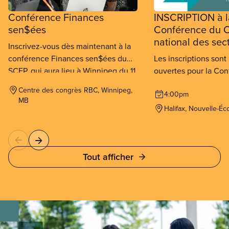
Conférence Finances
INSCRIPTION à l
sen$ées
Conférence du C
national des sec
Inscrivez-vous dès maintenant à la
conférence Finances sen$ées du
Les inscriptions son
SCFP, qui aura lieu à Winnipeg du 11
ouvertes pour la Co
au 13 septembre 2026.
Conseil national des
Centre des congrès RBC, Winnipeg,
4:00pm
SCFP qui se tiendra à
MB
au 26 novembre 202
Halifax, Nouvelle-Éc
Tout afficher